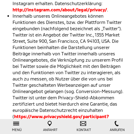
Instagram erhalten. Datenschutzerklärung:
http://instagram.com/about/legal/privacy/
.
Innerhalb unseres Onlineangebotes können
Funktionen des Dienstes, bzw. der Plattform Twitter
eingebunden (nachfolgend bezeichnet als „Twitter“).
Twitter ist ein Angebot der Twitter Inc., 1355 Market
Street, Suite 900, San Francisco, CA 94103, USA. Die
Funktionen beinhalten die Darstellung unserer
Beiträge innerhalb von Twitter innerhalb unseres
Onlineangebotes, die Verknüpfung zu unserem Profil
bei Twitter sowie die Möglichkeit mit den Beiträgen
und den Funktionen von Twitter zu interagieren, als
auch zu messen, ob Nutzer über die von uns bei
Twitter geschalteten Werbeanzeigen auf unser
Onlineangebot gelangen (sog. Conversion-Messung).
Twitter ist unter dem Privacy-Shield-Abkommen
zertifiziert und bietet hierdurch eine Garantie, das
europäische Datenschutzrecht einzuhalten
(
https://www.privacyshield.gov/participant?
id=a2zt0000000TORzAAO&status=Active
).
Datenschutzerklärung:
MENÜ
ANFAHRT
KONTAKT
ANRUFEN