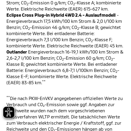
Strom; CO
-Emission 0 g/km; CO
-Klasse A; kombinierte
2
2
Werte. Elektrische Reichweite (EAER) 615-627 km.
Eclipse Cross Plug-in Hybrid 4WD 2.4 - Auslaufmodell
-
Energieverbrauch 17,5 kWh/100 km Strom & 2,0 l/100 km
Benzin; CO
-Emission 46 g/km; CO
-Klasse B; gewichtet
2
2
kombinierte Werte. Bei entladener Batterie:
Energieverbrauch 7,3 l/100 km Benzin; CO
-Klasse F;
2
kombinierte Werte. Elektrische Reichweite (EAER) 45 km.
Outlander
Energieverbrauch 16-19,1 kWh/100 km Strom &
2,6-2,7 l/100 km Benzin; CO
-Emission 60 g/km; CO
-
2
2
Klasse B; gewichtet kombinierte Werte. Bei entladener
Batterie: Energieverbrauch 6,8-7,1 l/100km Benzin; CO
-
2
Klasse E-F; kombinierte Werte. Elektrische Reichweite
**
(EAER) 83-85 km.
**
Die nach PKW-EnVKV angegebenen offiziellen Werte zu
Verbrauch und CO₂-Emission sowie ggf. Angaben zur
Reichweite wurden nach dem vorgeschriebenen
Messverfahren WLTP ermittelt. Die tatsächlichen Werte
zum Verbrauch elektrischer Energie / Kraftstoff, ggf. zur
Reichweite und den CO₂-Emissionen hängen ab von