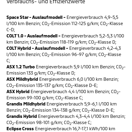
Verbrauchs- und Effizienzwerte
Space Star - Auslaufmodell -
Energieverbrauch 4,9-5,5
l/100 km Benzin; CO
-Emission 112-125 g/km; CO
-Klasse
2
2
C-D;
COLT 1.0 - Auslaufmodell -
Energieverbrauch 5,2-5,3 l/100
km Benzin; CO
-Emission 118-119 g/km; CO
-Klasse D;
2
2
COLT Hybrid - Auslaufmodell -
Energieverbrauch 4,2-4,3
l/100 km Benzin; CO
-Emission 96-97 g/km; CO
-Klasse
2
2
C;
ASX 1.2 Turbo
Energieverbrauch 5,9 l/100 km Benzin; CO
-
2
Emission 133 g/km; CO
-Klasse D;
2
ASX Mildhybrid
Energieverbrauch 6,0 l/100 km Benzin;
CO
-Emission 135-137 g/km; CO
-Klasse D-E;
2
2
ASX Hybrid
Energieverbrauch 4,4 l/100 km Benzin; CO
-
2
Emission 99-100 g/km; CO
-Klasse C;
2
Grandis Mildhybrid
Energieverbrauch 5,9-6,1 l/100 km
Benzin; CO
-Emission 134-138 g/km; CO
-Klasse D-E;
2
2
Grandis Hybrid
Energieverbrauch 4,3-4,4 l/100 km Benzin;
CO
-Emission 98-101 g/km; CO
-Klasse C;
2
2
Eclipse Cross
Energieverbrauch 16,7-17,1 kWh/100 km