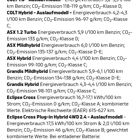
km Benzin; CO
-Emission 118-119 g/km; CO
-Klasse D;
2
2
COLT Hybrid - Auslaufmodell -
Energieverbrauch 4,2-4,3
l/100 km Benzin; CO
-Emission 96-97 g/km; CO
-Klasse
2
2
C;
ASX 1.2 Turbo
Energieverbrauch 5,9 l/100 km Benzin; CO
-
2
Emission 133 g/km; CO
-Klasse D;
2
ASX Mildhybrid
Energieverbrauch 6,0 l/100 km Benzin;
CO
-Emission 135-137 g/km; CO
-Klasse D-E;
2
2
ASX Hybrid
Energieverbrauch 4,4 l/100 km Benzin; CO
-
2
Emission 99-100 g/km; CO
-Klasse C;
2
Grandis Mildhybrid
Energieverbrauch 5,9-6,1 l/100 km
Benzin; CO
-Emission 134-138 g/km; CO
-Klasse D-E;
2
2
Grandis Hybrid
Energieverbrauch 4,3-4,4 l/100 km Benzin;
CO
-Emission 98-101 g/km; CO
-Klasse C;
2
2
Eclipse Cross
Energieverbrauch 16,7-17,1 kWh/100 km
Strom; CO
-Emission 0 g/km; CO
-Klasse A; kombinierte
2
2
Werte. Elektrische Reichweite (EAER) 615-627 km.
Eclipse Cross Plug-in Hybrid 4WD 2.4 - Auslaufmodell
-
Energieverbrauch 17,5 kWh/100 km Strom & 2,0 l/100 km
Benzin; CO
-Emission 46 g/km; CO
-Klasse B; gewichtet
2
2
kombinierte Werte. Bei entladener Batterie: