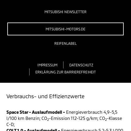
MITSUBISHI NEWSLETTER
MITSUBISHI-MOTORS.DE
REIFENLABEL
IMPRESSUM
DATENSCHUTZ
ERKLÄRUNG ZUR BARRIEREFREIHEIT
Verbrauchs- und Effizienzwerte
Space Star - Auslaufmodell -
Energieverbrauch 4,9-5,5
l/100 km Benzin; CO
-Emission 112-125 g/km; CO
-Klasse
2
2
C-D;
COLT 1.0 - Auslaufmodell -
Energieverbrauch 5,2-5,3 l/100