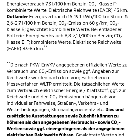
Energieverbrauch 7,3 l/100 km Benzin; CO
-Klasse F;
2
kombinierte Werte. Elektrische Reichweite (EAER) 45 km.
Outlander
Energieverbrauch 16-19,1 kWh/100 km Strom &
2,6-2,7 l/100 km Benzin; CO
-Emission 60 g/km; CO
-
2
2
Klasse B; gewichtet kombinierte Werte. Bei entladener
Batterie: Energieverbrauch 6,8-7,1 l/100km Benzin; CO
-
2
Klasse E-F; kombinierte Werte. Elektrische Reichweite
**
(EAER) 83-85 km.
**
Die nach PKW-EnVKV angegebenen offiziellen Werte zu
Verbrauch und CO₂-Emission sowie ggf. Angaben zur
Reichweite wurden nach dem vorgeschriebenen
Messverfahren WLTP ermittelt. Die tatsächlichen Werte
zum Verbrauch elektrischer Energie / Kraftstoff, ggf. zur
Reichweite und den CO₂-Emissionen hängen ab von
individueller Fahrweise, Straßen-, Verkehrs- und
Wetterbedingungen, Klimaanlageneinsatz etc.
Dies und
zusätzliche Ausstattungen sowie Zubehör können zu
höheren als den angegebenen Verbrauchs- sowie CO₂-
Werten sowie ggf. einer geringeren als der angegebenen
elektrischen Reichweite führen.
Gewichtete Werte sind