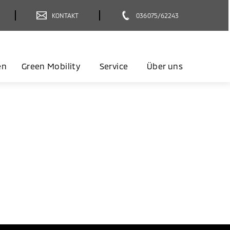
KONTAKT
036075/62243
en
Green Mobility
Service
Über uns