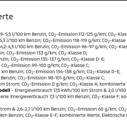
erte
9-5,5 l/100 km Benzin; CO
-Emission 112-125 g/km; CO
-Klas
2
2
,3 l/100 km Benzin; CO
-Emission 118-119 g/km; CO
-Klasse 
2
2
,2-4,3 l/100 km Benzin; CO
-Emission 96-97 g/km; CO
-Klas
2
2
in; CO
-Emission 133 g/km; CO
-Klasse D;
2
2
nzin; CO
-Emission 135-137 g/km; CO
-Klasse D-E;
2
2
; CO
-Emission 99-100 g/km; CO
-Klasse C;
2
2
0 km Benzin; CO
-Emission 134-138 g/km; CO
-Klasse D-E;
2
2
 Benzin; CO
-Emission 98-101 g/km; CO
-Klasse C;
2
2
 km Strom; CO
-Emission 0 g/km; CO
-Klasse A; kombinierte 
2
2
odell
- Energieverbrauch 17,5 kWh/100 km Strom & 2,0 l/100
erie: Energieverbrauch 7,3 l/100 km Benzin; CO
-Klasse F; k
2
trom & 2,6-2,7 l/100 km Benzin; CO
-Emission 60 g/km; CO
2
2
00km Benzin; CO
-Klasse E-F; kombinierte Werte. Elektrische
2